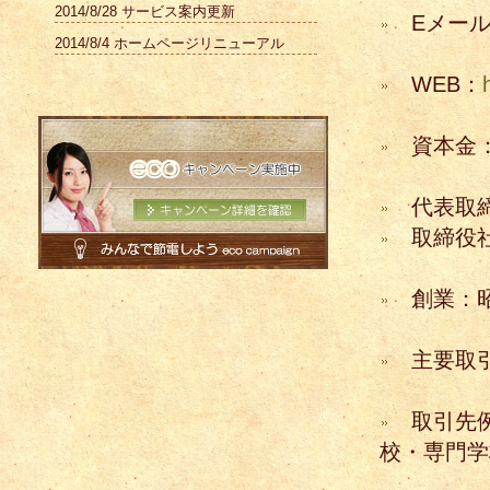
2014/8/28 サービス案内更新
Eメール
2014/8/4 ホームページリニューアル
WEB：
資本金：12
代表取締
取締役社
創業：昭
主要取引
取引先例
校・専門学
団体・