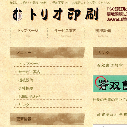
印刷のご相談・お見積り無料 ご予約不要です、お気軽にお立ち寄りください。
メニュー
リンク
トップページ
蒼双書道教室
サービス案内
機械設備
会社概要
お問い合わせ
社長の先輩の開いて
リンク
政建築設計事
更新情報